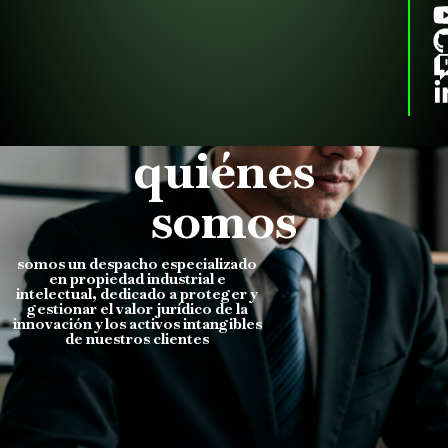
quiénes
somos
somos un despacho especializado
en propiedad industrial e
intelectual, dedicado a proteger y
gestionar el valor jurídico de la
innovación y los activos intangibles
de nuestros clientes