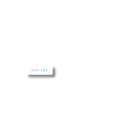
CONTACTO
para más información o para pedir cita,
ponte en contacto conmigo
saber más