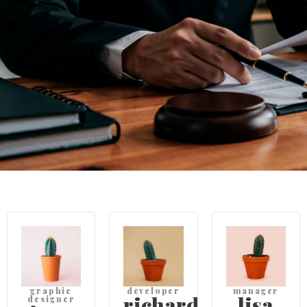
graphic
developer
manager
richard
lisa
designer