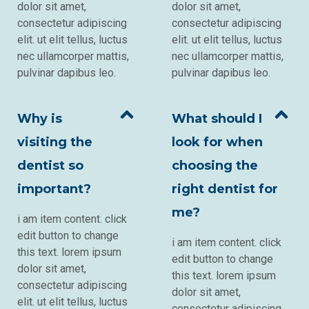
dolor sit amet,
dolor sit amet,
consectetur adipiscing
consectetur adipiscing
elit. ut elit tellus, luctus
elit. ut elit tellus, luctus
nec ullamcorper mattis,
nec ullamcorper mattis,
pulvinar dapibus leo.
pulvinar dapibus leo.
Why is
What should I
visiting the
look for when
dentist so
choosing the
important?
right dentist for
me?
i am item content. click
edit button to change
i am item content. click
this text. lorem ipsum
edit button to change
dolor sit amet,
this text. lorem ipsum
consectetur adipiscing
dolor sit amet,
elit. ut elit tellus, luctus
consectetur adipiscing