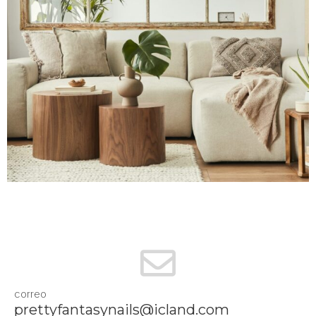
correo
prettyfantasynails@icland.com