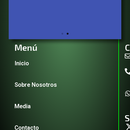
Menú
C
Servicios
Inicio
Descúbrelo
Sobre Nosotros
Media
S
Contacto