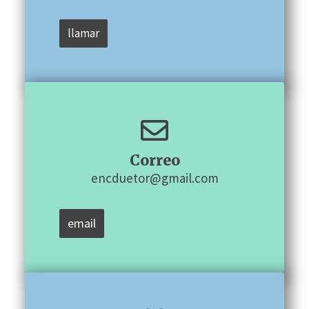
llamar
Correo
encduetor@gmail.com
email