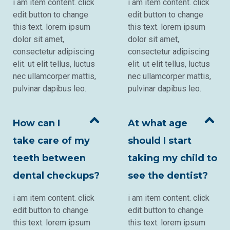
i am item content. click
i am item content. click
edit button to change
edit button to change
this text. lorem ipsum
this text. lorem ipsum
dolor sit amet,
dolor sit amet,
consectetur adipiscing
consectetur adipiscing
elit. ut elit tellus, luctus
elit. ut elit tellus, luctus
nec ullamcorper mattis,
nec ullamcorper mattis,
pulvinar dapibus leo.
pulvinar dapibus leo.
How can I
At what age
take care of my
should I start
teeth between
taking my child to
dental checkups?
see the dentist?
i am item content. click
i am item content. click
edit button to change
edit button to change
this text. lorem ipsum
this text. lorem ipsum